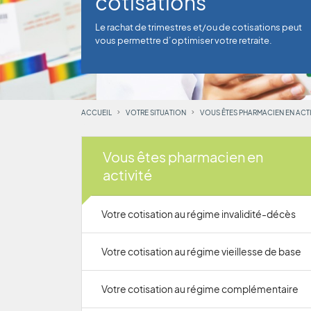
cotisations
Le rachat de trimestres et/ou de cotisations peut
vous permettre d’optimiser votre retraite.
ACCUEIL
VOTRE SITUATION
VOUS ÊTES PHARMACIEN EN ACTI
Vous êtes pharmacien en
activité
Votre cotisation au régime invalidité-décès
Votre cotisation au régime vieillesse de base
Votre cotisation au régime complémentaire