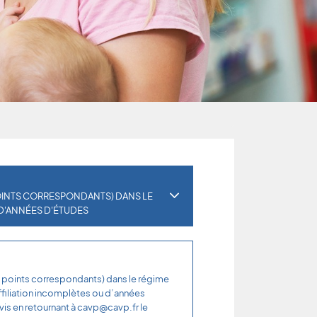
POINTS CORRESPONDANTS) DANS LE
 D'ANNÉES D'ÉTUDES
es points correspondants) dans le régime
ffiliation incomplètes ou d’années
s en retournant à cavp@cavp.fr le