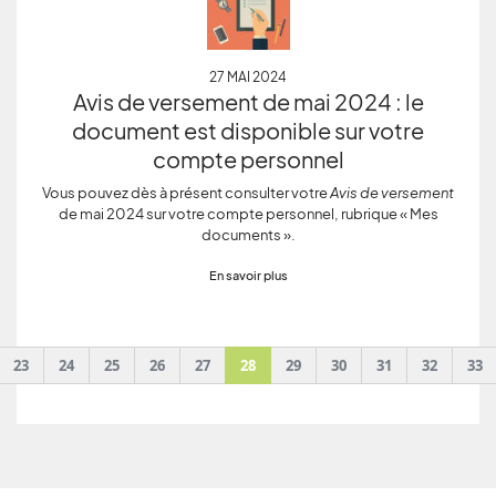
27 MAI 2024
Avis de versement de mai 2024 : le
document est disponible sur votre
compte personnel
Vous pouvez dès à présent consulter votre
Avis de versement
de mai 2024 sur votre compte personnel, rubrique « Mes
documents ».
En savoir plus
evious
23
24
25
26
27
28
29
30
31
32
33