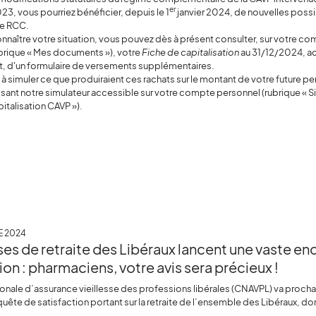
er
, vous pourriez bénéficier, depuis le 1
janvier 2024, de nouvelles possi
le RCC.
onnaître votre situation, vous pouvez dès à présent consulter, sur votre c
brique « Mes documents »), votre
Fiche de capitalisation
au 31/12/2024, 
t, d'un formulaire de versements supplémentaires.
 à simuler ce que produiraient ces rachats sur le montant de votre future p
ilisant notre simulateur accessible sur votre compte personnel (rubrique « 
pitalisation CAVP »).
 2024
ses de retraite des Libéraux lancent une vaste e
ion : pharmaciens, votre avis sera précieux !
ionale d’assurance vieillesse des professions libérales (CNAVPL) va proc
uête de satisfaction portant sur la retraite de l’ensemble des Libéraux, don