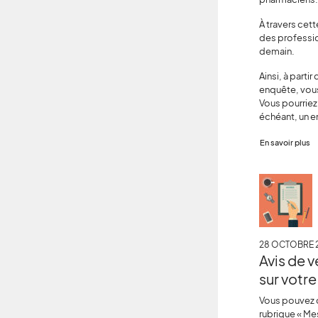
À travers cett
des professio
demain.
Ainsi, à part
enquête, vous
Vous pourriez
échéant, un e
En savoir plus
28 OCTOBRE 
Avis de 
sur votr
Vous pouvez 
rubrique « M