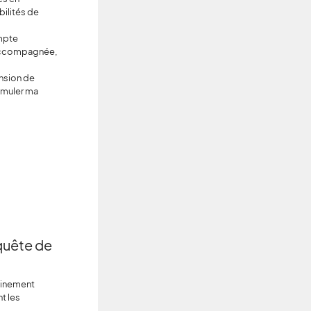
bilités de
ompte
accompagnée,
ension de
Simuler ma
nquête de
hainement
t les