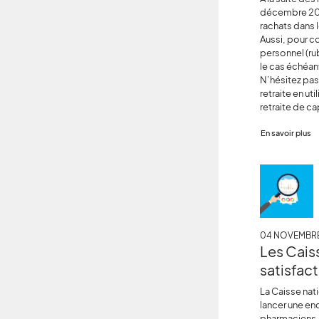
décembre 2023
rachats dans 
Aussi, pour c
personnel (ru
le cas échéan
N’hésitez pas
retraite en ut
retraite de ca
En savoir plus
04 NOVEMBRE
Les Cais
satisfact
La Caisse nat
lancer une enq
pharmaciens.