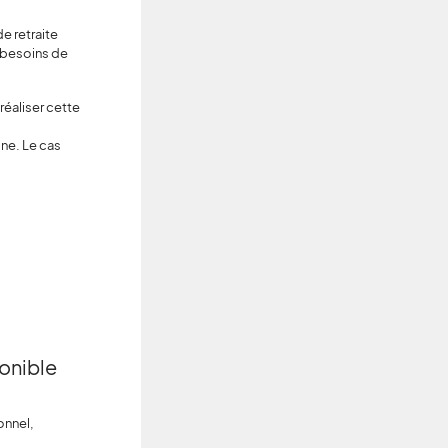
e retraite
s besoins de
réaliser cette
ne. Le cas
onible
onnel,