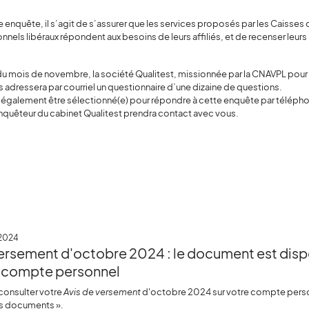
e enquête, il s’agit de s’assurer que les services proposés par les Caisses d
nnels libéraux répondent aux besoins de leurs affiliés, et de recenser leur
ir du mois de novembre, la société Qualitest, missionnée par la CNAVPL pour 
 adressera par courriel un questionnaire d’une dizaine de questions.
 également être sélectionné(e) pour répondre à cette enquête par télépho
nquêteur du cabinet Qualitest prendra contact avec vous.
2024
versement d'octobre 2024 : le document est disp
e compte personnel
consulter votre
Avis de versement
d'octobre 2024 sur votre compte pers
es documents ».