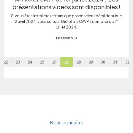
présentations vidéos sont disponibles !
Si vous êtes installé(e) en tant que pharmacien libéral depuis le
er
2 avril 2024, vous serez affilié(e) à la CAVP à compter du 1
juillet 2024.
En savoir plus
evious
22
23
24
25
26
27
28
29
30
31
32
Nous connaître