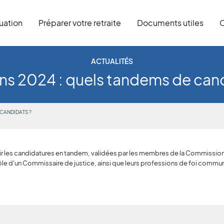
tuation
Préparer votre retraite
Documents utiles
C
ACTUALITÉS
ns 2024 : quels tandems de can
 CANDIDATS ?
r les candidatures en tandem, validées par les membres de la Commission
ôle d'un Commissaire de justice, ainsi que leurs professions de foi commu