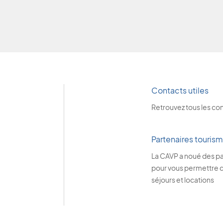
Contacts utiles
Retrouvez tous les co
Partenaires touris
La CAVP a noué des pa
pour vous permettre de
séjours et locations