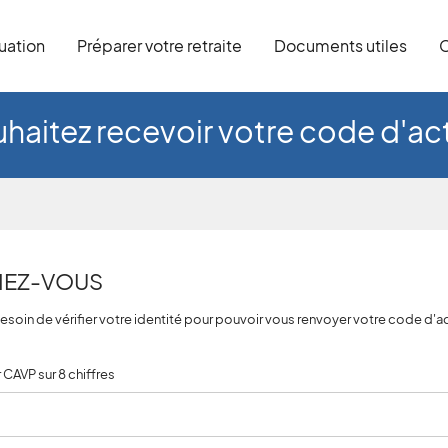
tuation
Préparer votre retraite
Documents utiles
C
haitez recevoir votre code d'act
FIEZ-VOUS
soin de vérifier votre identité pour pouvoir vous renvoyer votre code d'ac
 CAVP sur 8 chiffres