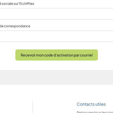
 sociale sur 15 chiffres
 de correspondance
Recevoir mon code d'activation par courriel
Contacts utiles
Retrouvez tous les co