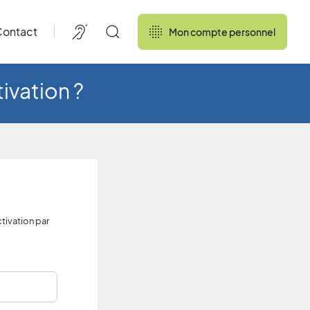
ontact
Mon compte personnel
ivation ?
tivation par