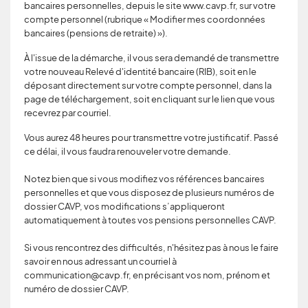
bancaires personnelles, depuis le site www.cavp.fr, sur votre
compte personnel (rubrique « Modifier mes coordonnées
bancaires (pensions de retraite) »).
À l'issue de la démarche, il vous sera demandé de transmettre
votre nouveau Relevé d'identité bancaire (RIB), soit en le
déposant directement sur votre compte personnel, dans la
page de téléchargement, soit en cliquant sur le lien que vous
recevrez par courriel.
Vous aurez 48 heures pour transmettre votre justificatif. Passé
ce délai, il vous faudra renouveler votre demande.
Notez bien que si vous modifiez vos références bancaires
personnelles et que vous disposez de plusieurs numéros de
dossier CAVP, vos modifications s’appliqueront
automatiquement à toutes vos pensions personnelles CAVP.
Si vous rencontrez des difficultés, n'hésitez pas à nous le faire
savoir en nous adressant un courriel à
communication@cavp.fr, en précisant vos nom, prénom et
numéro de dossier CAVP.