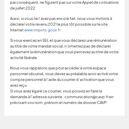
par conséquent, ne figurent pas sur votre
Appel de cotisations
de juillet 2022.
Aussi, si vous ne l’avez pas encore fait, nous vous invitons à
déclarer votre revenu 2021 le plus tôt possible sur le site
Internet
www.impots.gouv.fr
.
Si vous exercez en SEL et que vous déclarez une rémunération
au titre de votre mandat social, n’omettez pas de déclarer
également la rémunération que vous percevez au titre de votre
activité libérale.
Nous vous rappelons que pour accéder à votre espace
personnel sécurisé, vous devez au préalable avoir activé votre
compte personnel à l’aide du courrier d’activation que vous
avez reçu.
Si vous avez égaré ce courrier, vous pouvez en faire la
demande à l’adresse suivante : communication@cavp.fr en
précisant vos nom, prénom et numéro de dossier CAVP.