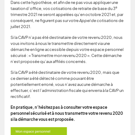
Dans cette hypothèse, et afin de ne pas vous appliquer une
e
taxation d’office, vos cotisations de retraite de base du 3
trimestre 2021 ne seront appelées qu’en octobre 2021 et, par
conséquent, ne figurent pas sur votre
Appel de cotisations
de
juillet 2021.
Si la CAVP n’a pas été destinataire de votre revenu 2020, nous
vous invitons à nous le transmettre directement via une
démarche en ligne accessible depuis votre espace personnel
sécurisé : « Transmettre mon revenu 2020 ». Cette démarche
n’est proposée qu’aux affiliés concernés.
Si la CAVP a été destinataire de votre revenu 2020, mais que
ce dernier a été détecté comme pouvant être
potentiellement erroné, vous n’avez aucune démarche à
effectuer, c’est l’administration fiscale qui enverra à la CAVP un
rectificatif.
En pratique, n’hésitez pas à consulter votre espace
personnel sécurisé et à nous transmettre votre revenu 2020
si la démarche vous est proposée.