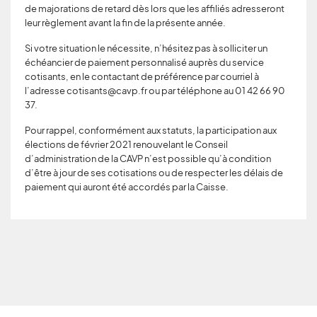
de majorations de retard dès lors que les affiliés adresseront
leur règlement avant la fin de la présente année.
Si votre situation le nécessite, n’hésitez pas à solliciter un
échéancier de paiement personnalisé auprès du service
cotisants, en le contactant de préférence par courriel à
l’adresse cotisants@cavp.fr ou par téléphone au 01 42 66 90
37.
Pour rappel, conformément aux statuts, la participation aux
élections de février 2021 renouvelant le Conseil
d’administration de la CAVP n’est possible qu’à condition
d’être à jour de ses cotisations ou de respecter les délais de
paiement qui auront été accordés par la Caisse.