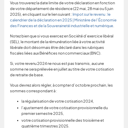
Vous trouverez la date limite de votre déclaration en fonction
de votre département de résidence (22 mai, 28 mai ou 5 juin
2025), en cliquant sur le lien suivant :
Impot sur le revenu : le
calendrier de la déclaration en 2025 | Ministère de l’Économie
des Finances et de la Souveraineté industrielle et numérique
.
Notez bien que si vous exercez en Société d’exercice libéral
(SEL), le montant de la rémunération liée à votre activité
libérale doit désormais être déclaré dans les rubriques
fiscales liées aux Bénéfices non commerciaux (BNC).
Si, votre revenu 2024 ne nous est pas transmis, aucune
somme ne sera prélevée en juillet au titre de votre cotisation
de retraite de base.
Vous devrez alors régler, à compter d’octobre prochain, les
sommes correspondant à :
la régularisation de votre cotisation 2024,
l’ajustement de votre cotisation provisionnelle du
premier semestre 2025,
votre cotisation provisionnelle des troisième et
quatrième trimestres 2025.