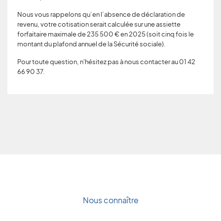
Nous vous rappelons qu’en l’absence de déclaration de
revenu, votre cotisation serait calculée sur une assiette
forfaitaire maximale de 235 500 € en 2025 (soit cinq fois le
montant du plafond annuel de la Sécurité sociale).
Pour toute question, n'hésitez pas à nous contacter au 01 42
66 90 37.
Nous connaître