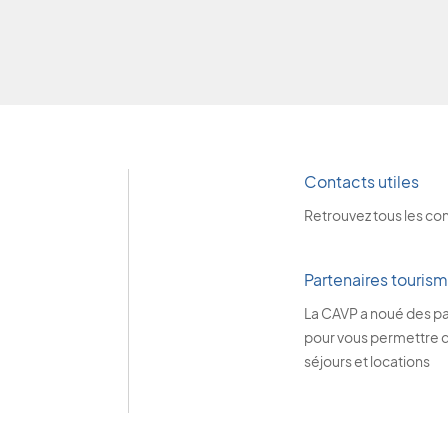
Contacts utiles
Retrouvez tous les co
Partenaires touris
La CAVP a noué des pa
pour vous permettre de
séjours et locations