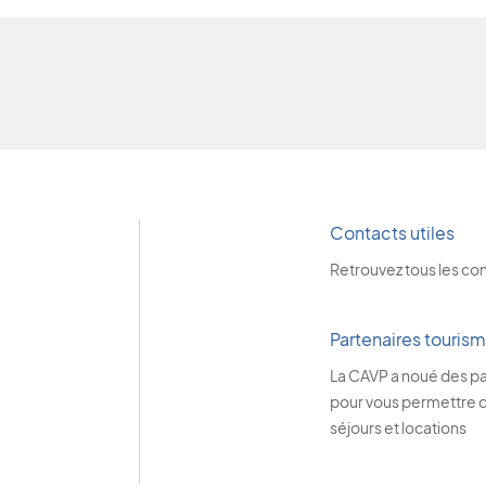
Contacts utiles
Retrouvez tous les co
Partenaires touris
La CAVP a noué des pa
pour vous permettre de
séjours et locations