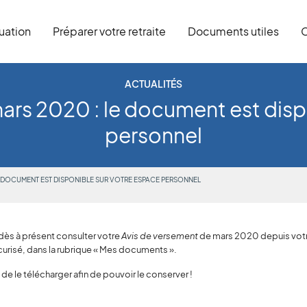
tuation
Préparer votre retraite
Documents utiles
C
ACTUALITÉS
ars 2020 : le document est disp
personnel
LE DOCUMENT EST DISPONIBLE SUR VOTRE ESPACE PERSONNEL
ès à présent consulter votre
Avis de versement
de mars 2020 depuis vot
urisé, dans la rubrique « Mes documents ».
de le télécharger afin de pouvoir le conserver !