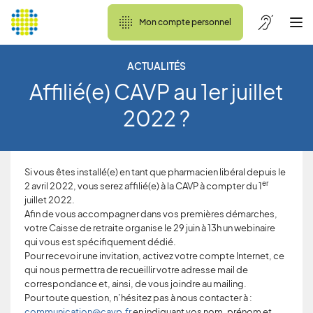
Mon compte personnel
ACTUALITÉS
Affilié(e) CAVP au 1er juillet
2022 ?
Si vous êtes installé(e) en tant que pharmacien libéral depuis le
er
2 avril 2022, vous serez affilié(e) à la CAVP à compter du 1
juillet 2022.
Afin de vous accompagner dans vos premières démarches,
votre Caisse de retraite organise le 29 juin à 13h un webinaire
qui vous est spécifiquement dédié.
Pour recevoir une invitation, activez votre compte Internet, ce
qui nous permettra de recueillir votre adresse mail de
correspondance et, ainsi, de vous joindre au mailing.
Pour toute question, n’hésitez pas à nous contacter à :
communication@cavp.fr
en indiquant vos nom, prénom et